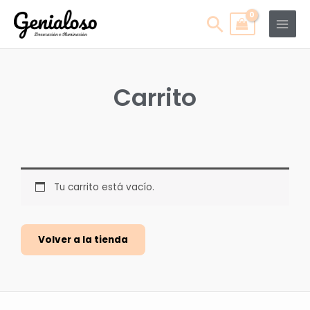
Ir
Main
Buscar
al
Men
contenido
Carrito
Tu carrito está vacío.
Volver a la tienda