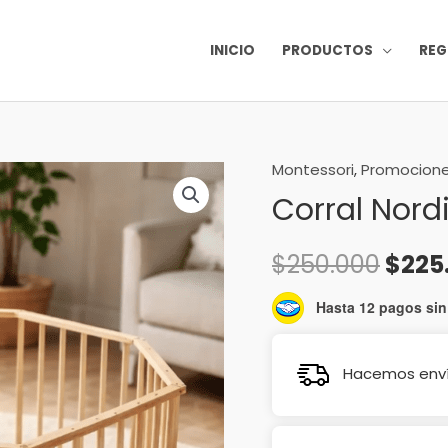
INICIO
PRODUCTOS
REG
Montessori
,
Promocion
Corral
El
Corral Nor
Nordico
preci
Premium
cantidad
origi
$
250.000
$
225
era:
Hasta 12 pagos sin 
$250
Hacemos envío