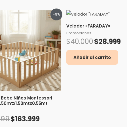
El
El
El
El
-9%
precio
precio
precio
pr
original
actual
original
ac
Velador «FARADAY»
era:
es:
era:
es:
$179.999.
$163.999.
$40.000.
$28
Promociones
$
40.000
$
28.999
Añadir al carrito
o Bebe Niños Montessori
.50mtx1.50mtx0.55mt
i
999
$
163.999