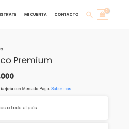
Buscar
ISTRATE
MI CUENTA
CONTACTO
es
El
dico Premium
o
precio
nal
actual
.000
es:
tarjeta
con Mercado Pago.
Saber más
.000.
$225.000.
s a todo el país