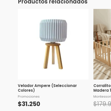
Productos relacionados
Este
producto
tiene
múltiples
variantes.
Las
opciones
se
pueden
elegir
en
Velador Ampere (Seleccionar
la
Corralit
Colores)
Madera 1
página
Promociones
Montessor
de
$
31.250
$
179.
producto