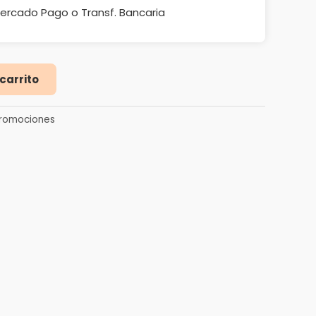
cado Pago o Transf. Bancaria
 carrito
romociones