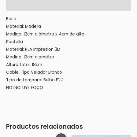
Valoraciones (0)
Base
Material: Madera
Medida: 12cm diámetro x 4cm de alto
Pantalla
Material: PLA Impresion 3D
Medida: 12cm diametro
Altura total: 18cm
Cable: Tipo Velador Blanco
Tipo de Lampara: Bulbo E27
NO INCLUYE FOCO
Productos relacionados
El
El