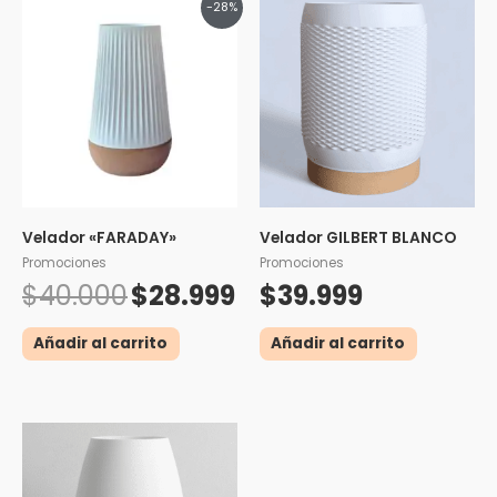
-28%
precio
precio
original
actual
era:
es:
$40.000.
$28.999.
Velador «FARADAY»
Velador GILBERT BLANCO
Promociones
Promociones
$
40.000
$
28.999
$
39.999
Añadir al carrito
Añadir al carrito